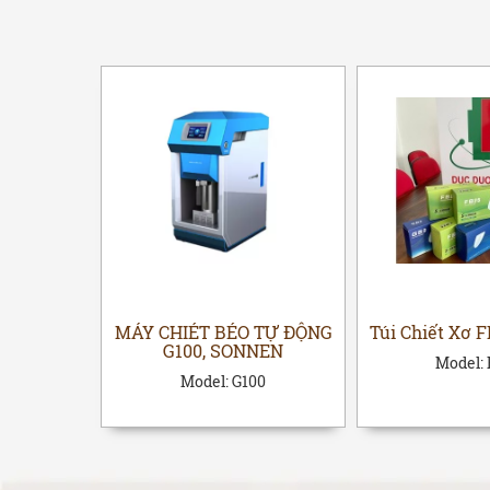
 GB3M1,
MÁY CHIÉT BÉO TỰ ĐỘNG
Túi Chiết Xơ 
G100, SONNEN
Model:
M1
Model:
G100