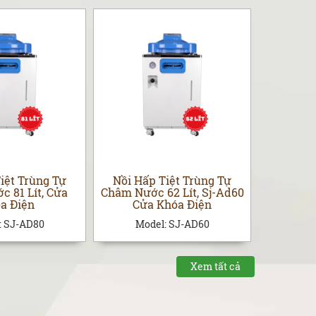
iệt Trùng Tự
Nồi Hấp Tiệt Trùng Tự
Nồi Hấ
 81 Lít, Cửa
Châm Nước 62 Lít, Sj-Ad60
Châm Nư
a Điện
Cửa Khóa Điện
FW10
:
SJ-AD80
Model:
SJ-AD60
Mod
Xem tất cả