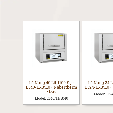
0 Độ - Cửa
Lò Nung 40 Lít 1100 Độ -
Lò Nung 24 Lí
11/B410 -
LT40/11/B510 - Nabertherm
LT24/11/B510 
- Đức
Model:
LT24
/B410
Model:
LT40/11/B510