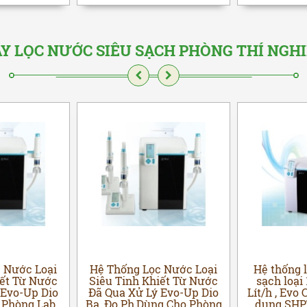
Y LỌC NƯỚC SIÊU SẠCH PHÒNG THÍ NGH
 Nước Loại
Hệ Thống Lọc Nước Loại
Hệ thống 
iết Từ Nước
Siêu Tinh Khiết Từ Nước
sạch loại 1
 Evo-Up Dio
Đã Qua Xử Lý Evo-Up Dio
Lít/h , Evo
 Phòng Lab
Ba, Đo Ph,Dùng Cho Phòng
dụng SHPT