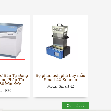
Xơ Bán Tự Động
Bộ phân tích phá huỷ mẫu
Bộ phâ
ơng Pháp Túi
Smart 42, Sonnen
Smar
 30 Mẫu/Mẻ
Model:
Smart 42
Mod
el:
F20
Xem tất cả