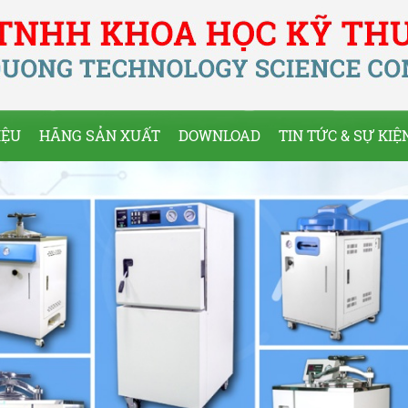
IỆU
HÃNG SẢN XUẤT
DOWNLOAD
TIN TỨC & SỰ KIỆ