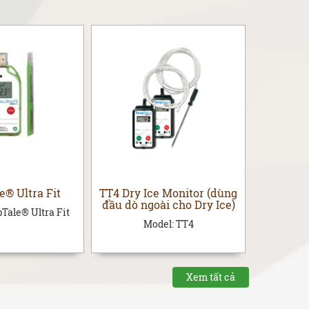
® Ultra Fit
TT4 Dry Ice Monitor (dùng
TT4 Moni
đầu dò ngoài cho Dry Ice)
Probe (k
Tale® Ultra Fit
Model:
TT4
Xem tất cả