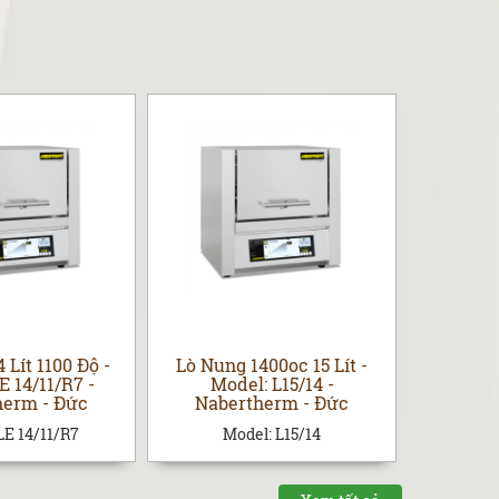
 Lít 1100 Độ -
Lò Nung 1400oc 15 Lít -
Lò Nung
E 14/11/R7 -
Model: L15/14 -
Hãng: N
herm - Đức
Nabertherm - Đức
Mode
LE 14/11/R7
Model:
L15/14