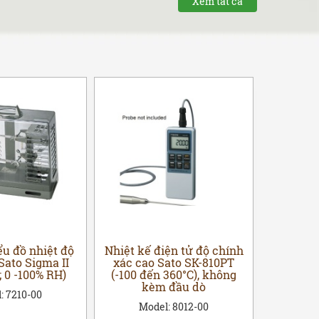
Xem tất cả
ểu đồ nhiệt độ
Nhiệt kế điện tử độ chính
Nhiệt kế
Sato Sigma II
xác cao Sato SK-810PT
1260 (-
; 0 -100% RH)
(-100 đến 360°C), không
khôn
kèm đầu dò
l:
7210-00
Mo
Model:
8012-00