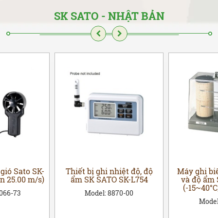
SK SATO - NHẬT BẢN
gió Sato SK-
Thiết bị ghi nhiệt độ, độ
Máy ghi bi
ến 25.00 m/s)
ẩm SK SATO SK-L754
và độ ẩm 
(-15~40°C
0066-73
Model:
8870-00
Mode