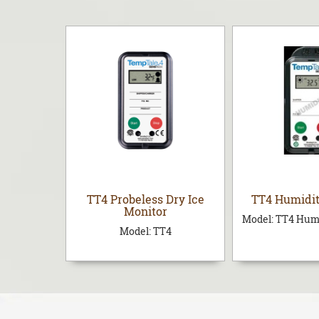
 External
TT4 Probeless Dry Ice
TT4 Humidit
dò ngoài)
Monitor
Model:
TT4 Humi
4
Model:
TT4