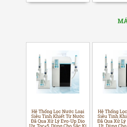
MÁ
ước Loại
Hệ Thống Lọc Nước Loại
Hệ Thống Lọc
 Từ Nước
Siêu Tinh Khiết Từ Nước
Siêu Tinh Kh
o-Up Dio
Đã Qua Xử Lý Evo-Up Dio
Đã Qua Xử Lý
 Uf, Dùng
Uv, Toc<5, Dùng Cho Sắc Kí
Ut, Dùng Cho