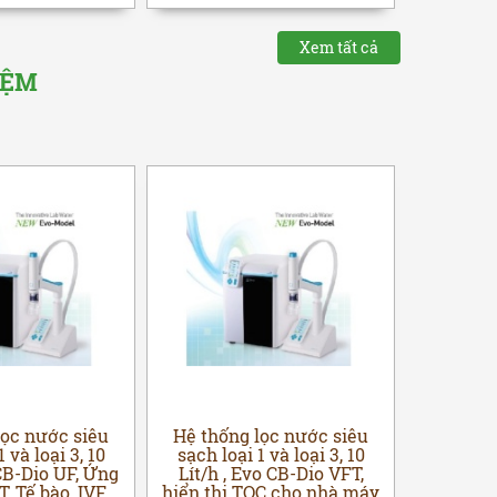
Xem tất cả
IỆM
lọc nước siêu
Hệ thống lọc nước siêu
Hệ thốn
 và loại 3, 10
sạch loại 1 và loại 3, 10
sạch loạ
 CB-Dio UF, Ứng
Lít/h , Evo CB-Dio VFT,
Lít/h , 
, Tế bào, IVF
hiển thị TOC cho nhà máy
dụng SH