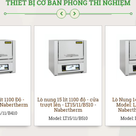
THIẾT BỊ CƠ BẢN PHÒNG THÍ NGHIỆM
t 1100 Độ -
Lò nung 15 lít 1100 độ - cửa
Lò Nung 14
- Nabertherm
trượt lên - LT15/11/B510 -
Model: L
Nabertherm
Nabert
/11/B410
Model:
LT15/11/B510
Model: