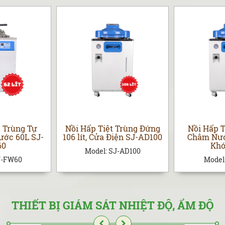
t Trùng Tự
Nồi Hấp Tiệt Trùng Đứng
Nồi Hấp T
ớc 60L SJ-
106 lít, Cửa Điện SJ-AD100
Châm Nước
60
Khó
Model:
SJ-AD100
J-FW60
Model
THIẾT BỊ GIÁM SÁT NHIỆT ĐỘ, ẨM ĐỘ