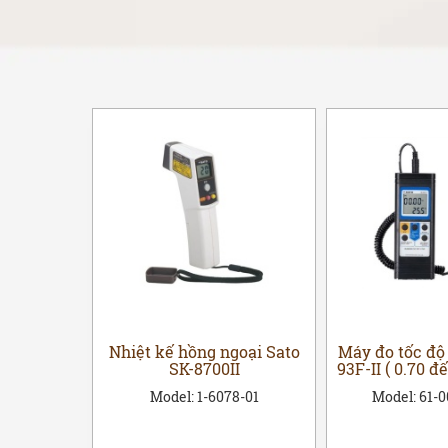
iện tử SK
Nhiệt kế hồng ngoại Sato
Máy đo tốc độ 
00.00 to
SK-8700II
93F-II ( 0.70 đ
a )
Model:
1-6078-01
Model:
61-
5-01