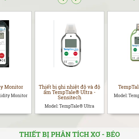
y Monitor
Thiết bị ghi nhiệt độ và độ
TempTale
ẩm TempTale® Ultra -
dity Monitor
Model:
Temp
Sensitech
Model:
TempTale® Ultra
THIẾT BỊ PHÂN TÍCH XƠ - BÉO