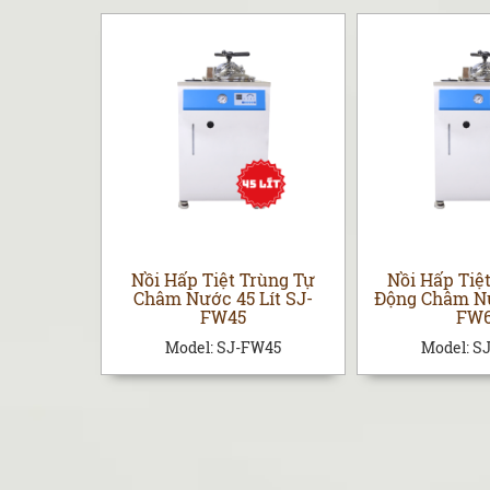
rùng Tự
Nồi Hấp Tiệt Trùng Tự
Nồi Hấp Tiệ
Lít SJ-
Châm Nước 45 Lít SJ-
Động Châm Nư
FW45
FW
W80
Model:
SJ-FW45
Model:
S