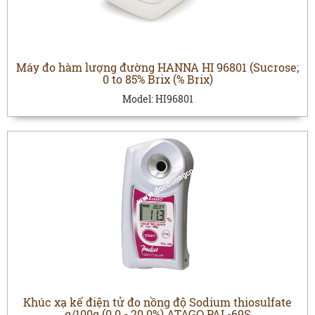
Máy đo hàm lượng đường HANNA HI 96801 (Sucrose;
0 to 85% Brix (% Brix)
Model:
HI96801
Khúc xạ kế điện tử đo nồng độ Sodium thiosulfate
g/100g (0.0 - 20.0%) ATAGO PAL-69S