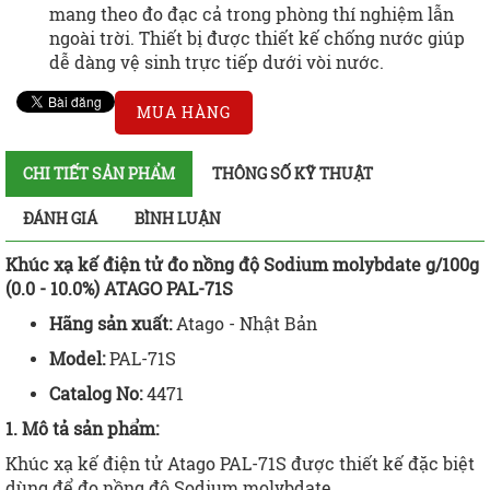
mang theo đo đạc cả trong phòng thí nghiệm lẫn
ngoài trời. Thiết bị được thiết kế chống nước giúp
dễ dàng vệ sinh trực tiếp dưới vòi nước.
MUA HÀNG
CHI TIẾT SẢN PHẨM
THÔNG SỐ KỸ THUẬT
ĐÁNH GIÁ
BÌNH LUẬN
Khúc xạ kế điện tử đo nồng độ Sodium molybdate g/100g
(0.0 - 10.0%) ATAGO PAL-71S
Hãng sản xuất:
Atago - Nhật Bản
Model:
PAL-71S
Catalog No:
4471
1. Mô tả sản phẩm:
Khúc xạ kế điện tử Atago PAL-71S được thiết kế đặc biệt
dùng để đo nồng độ Sodium molybdate.