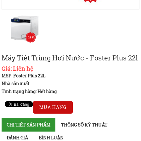
Máy Tiệt Trùng Hơi Nước - Foster Plus 22l
Giá:
Liên hệ
MSP: Foster Plus 22L
Nhà sản xuất:
Tình trạng hàng:
Hết hàng
MUA HÀNG
CHI TIẾT SẢN PHẨM
THÔNG SỐ KỸ THUẬT
ĐÁNH GIÁ
BÌNH LUẬN