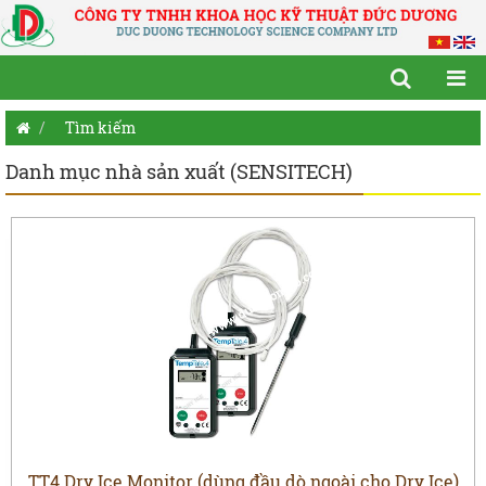
Tìm kiếm
Danh mục nhà sản xuất (SENSITECH)
TT4 Dry Ice Monitor (dùng đầu dò ngoài cho Dry Ice)