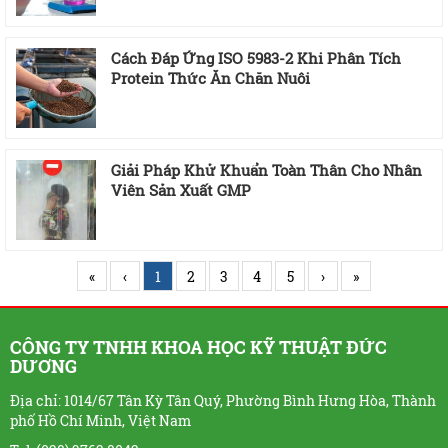
Cách Đáp Ứng ISO 5983-2 Khi Phân Tích
Protein Thức Ăn Chăn Nuôi
Giải Pháp Khử Khuẩn Toàn Thân Cho Nhân
Viên Sản Xuất GMP
«
‹
1
2
3
4
5
›
»
CÔNG TY TNHH KHOA HỌC KỸ THUẬT ĐỨC
DƯƠNG
Địa chỉ: 1014/67 Tân Kỳ Tân Quý, Phường Bình Hưng Hòa, Thành
phố Hồ Chí Minh, Việt Nam