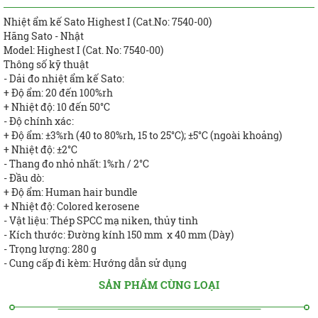
Nhiệt ẩm kế Sato Highest I (Cat.No: 7540-00)
Hãng Sato - Nhật
Model: Highest I (Cat. No: 7540-00)
Thông số kỹ thuật
- Dải đo nhiệt ẩm kế Sato:
+ Độ ẩm: 20 đến 100%rh
+ Nhiệt độ: 10 đến 50°C
- Độ chính xác:
+ Độ ẩm: ±3%rh (40 to 80%rh, 15 to 25°C); ±5°C (ngoài khoảng)
+ Nhiệt độ: ±2°C
- Thang đo nhỏ nhất: 1%rh / 2°C
- Đầu dò:
+ Độ ẩm: Human hair bundle
+ Nhiệt độ: Colored kerosene
- Vật liệu: Thép SPCC mạ niken, thủy tinh
- Kích thước: Đường kính 150 mm x 40 mm (Dày)
- Trọng lượng: 280 g
- Cung cấp đi kèm: Hướng dẫn sử dụng
SẢN PHẨM CÙNG LOẠI