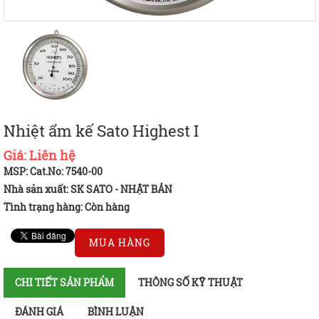
Nhiệt ẩm kế Sato Highest I
Giá:
Liên hệ
MSP: Cat.No: 7540-00
Nhà sản xuất: SK SATO - NHẬT BẢN
Tình trạng hàng:
Còn hàng
MUA HÀNG
CHI TIẾT SẢN PHẨM
THÔNG SỐ KỸ THUẬT
ĐÁNH GIÁ
BÌNH LUẬN