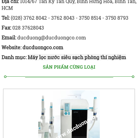
Địa chỉ:
1014/67 Tân Kỳ Tân Quý, Bình Hưng Hòa, Bình Tân,
HCM
Tel:
(028) 3762 8042 - 3762 8043 - 3750 8514 - 3750 8793
Fax:
028 37628043
Email:
ducduong@ducduongco.com
Website:
ducduongco.com
Danh mục:
Máy lọc nước siêu sạch phòng thí nghiệm
SẢN PHẨM CÙNG LOẠI