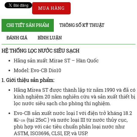
MUA HÀNG
CHI TIẾT SẢN PHẨM
THÔNG SỐ KỸ THUẬT
ĐÁNH GIÁ
BÌNH LUẬN
HỆ THỐNG LỌC NƯỚC SIÊU SẠCH
Hãng sản xuất: Mirae ST – Hàn Quốc
Model: Evo-CB Dio10
1. Giới thiệu sản phẩm:
Hãng Mirea ST được thành lập từ năm 1990 và đã có
kinh nghiệm 20 năm nghiên cứu và sản xuất thiết bị
lọc nước siêu sạch cho phòng thí nghiệm.
Evo-CB sản xuất nước loại I với điện trở kháng 18.2
㏁-㎝ (tại 25oC ) và nước loại III từ nước thủy cục,
phù hợp với các tiêu chuẩn phân loại nước như
ASTM, ISO3696, CLSI, EP, và USP.