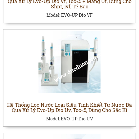
Qua Xử Lý Evo-Up Dio Vf, Toc<5 + Màng Uf, Dùng Cho
Shpt, Ivf, Tế Bào
Model:
EVO-UP Dio VF
Hệ Thống Lọc Nước Loại Siêu Tinh Khiết Từ Nước Đã
Qua Xử Lý Evo-Up Dio Uv, Toc<5, Dùng Cho Sắc Kí
Model:
EVO-UP Dio UV