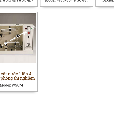
l:
WSC/4D (WSC 4D)
Model:
WSC/8S ( WSC 8S )
Model
cất nước 1 lần 4
ờ phòng thí nghiệm
Model:
WSC/4