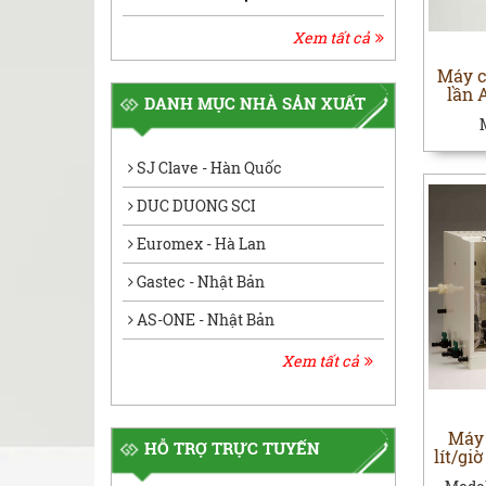
Xem tất cả
Máy c
lần 
DANH MỤC NHÀ SẢN XUẤT
SJ Clave - Hàn Quốc
DUC DUONG SCI
Euromex - Hà Lan
Gastec - Nhật Bản
AS-ONE - Nhật Bản
Xem tất cả
Máy 
HỖ TRỢ TRỰC TUYẾN
lít/gi