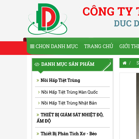
CHỌN DANH MỤC
TRANG CHỦ
GIỚI TH
S
DANH MỤC SẢN PHẨM
Nồi Hấp Tiệt Trùng
Nồi Hấp Tiệt Trùng Hàn Quốc
Nồi Hấp Tiệt Trùng Nhật Bản
THIẾT BỊ GIÁM SÁT NHIỆT ĐỘ,
ẨM ĐỘ
Thiết Bị Phân Tích Xơ - Béo