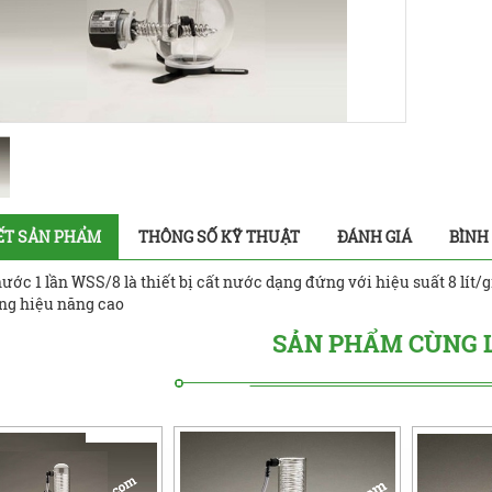
IẾT SẢN PHẨM
THÔNG SỐ KỸ THUẬT
ĐÁNH GIÁ
BÌNH
ước 1 lần WSS/8 là thiết bị cất nước dạng đứng với hiệu suất 8 lít
ng hiệu năng cao
SẢN PHẨM CÙNG 