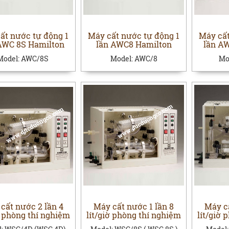
ất nước tự động 1
Máy cất nước tự động 1
Máy cất
AWC 8S Hamilton
lần AWC8 Hamilton
lần A
Model:
AWC/8S
Model:
AWC/8
Mo
cất nước 2 lần 4
Máy cất nước 1 lần 8
Máy cấ
ờ phòng thí nghiệm
lít/giờ phòng thí nghiệm
lít/giờ 