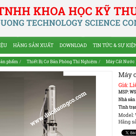
IỆU
HÃNG SẢN XUẤT
DOWNLOAD
TIN TỨC & SỰ KIỆ
ản phẩm
Thiết Bị Cơ Bản Phòng Thí Nghiệm
Máy Cất Nước
Máy c
Giá:
Li
MSP: WS
Nhà sản 
Tình trạ
Model:
Hãng sả