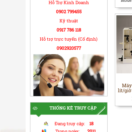
Mode
Hỗ Trợ Kinh Doanh
0902 799455
Kỹ thuật
0917 786 118
Hỗ trợ trực tuyến (Cố định)
0902920577
Máy 
lít/gi
THỐNG KÊ TRUY CẬP
Đang truy cập:
18
Trong ngày:
2011