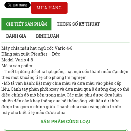
MUA HÀNG
CHI TIẾT SẢN PHẨM
THÔNG SỐ KỸ THUẬT
ĐÁNH GIÁ
BÌNH LUẬN
Máy chia mẫu hạt, ngũ cốc Vario 4-8
Hãng sản xuất: Pfeuffer – Đức
Model: Vario 4-8
Mô tả sản phẩm:
- Thiết bị dùng để chia hạt giống, hạt ngũ cốc thành mẫu đại diện
theo một khoảng tỉ lệ cho phòng thí nghiệm.
- Mô tả vận hành: Bật máy chia mẫu và đưa mẫu vào phễu cấp
liệu. Cánh tay phân phối xoay và đưa mẫu qua 8 đường ống có thể
điều chỉnh độ mở bên trong máy. Các mẫu phụ được đưa luân
phiên đến các khay thông qua hệ thống ống. vật liệu dư thừa
được thu gom ở chính giữa. Thanh chia màu vàng phía trước
máy cho biết tỉ lệ mẫu được chia.
SẢN PHẨM CÙNG LOẠI