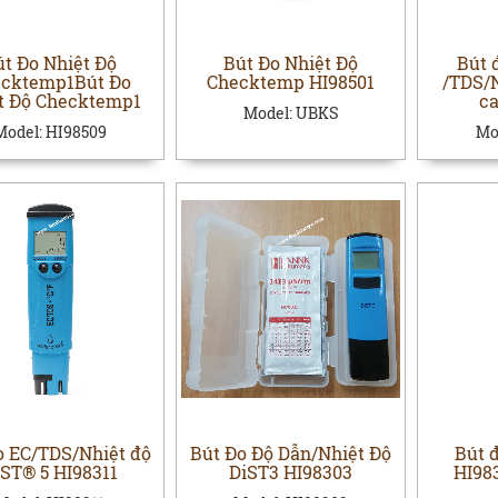
út Đo Nhiệt Độ
Bút Đo Nhiệt Độ
Bút 
cktemp1Bút Đo
Checktemp HI98501
/TDS/N
t Độ Checktemp1
ca
Model:
UBKS
Model:
HI98509
Mo
o EC/TDS/Nhiệt độ
Bút Đo Độ Dẫn/Nhiệt Độ
Bút 
iST® 5 HI98311
DiST3 HI98303
HI98