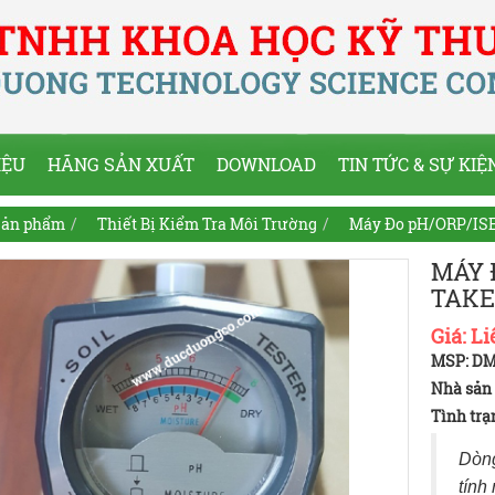
IỆU
HÃNG SẢN XUẤT
DOWNLOAD
TIN TỨC & SỰ KIỆ
ản phẩm
Thiết Bị Kiểm Tra Môi Trường
Máy Đo pH/ORP/ISE
MÁY 
TAKE
Giá:
Li
MSP: DM
Nhà sản
Tình trạ
Dòng
tính