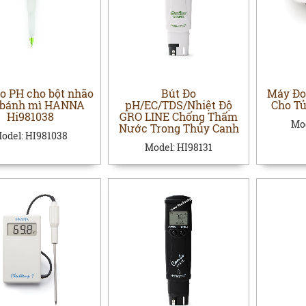
o PH cho bột nhão
Bút Đo
Máy Đo
 bánh mì HANNA
pH/EC/TDS/Nhiệt Độ
Cho Tủ
Hi981038
GRO LINE Chống Thấm
Mo
Nước Trong Thủy Canh
odel:
HI981038
Model:
HI98131