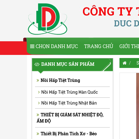
CHỌN DANH MỤC
TRANG CHỦ
GIỚI TH
S
DANH MỤC SẢN PHẨM
Nồi Hấp Tiệt Trùng
Nồi Hấp Tiệt Trùng Hàn Quốc
Nồi Hấp Tiệt Trùng Nhật Bản
THIẾT BỊ GIÁM SÁT NHIỆT ĐỘ,
ẨM ĐỘ
Thiết Bị Phân Tích Xơ - Béo