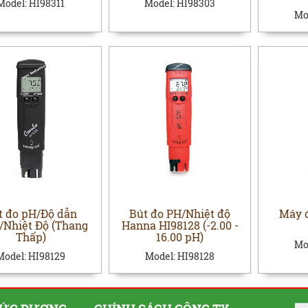
Model:
HI98311
Model:
HI98303
Mo
t đo pH/Độ dẫn
Bút đo PH/Nhiệt độ
Máy 
/Nhiệt Độ (Thang
Hanna HI98128 (-2.00 -
Thấp)
16.00 pH)
Mo
Model:
HI98129
Model:
HI98128