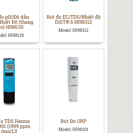
đo pH/Độ dẫn
Bút đo EC/TDS/Nhiệt độ
hiệt Độ (thang
DiST® 6 HI98312
o) HI98130
Model:
HI98312
del:
HI98130
đo TDS Hanna
Bút Đo ORP
301 (1999 ppm
Model:
HI98201
(mg/L))