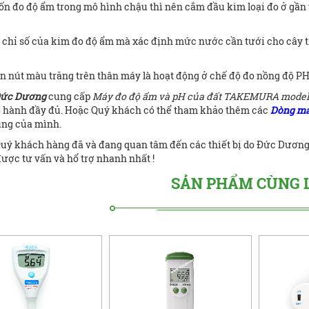
n đo độ ẩm trong mô hình chậu thì nên cắm đầu kim loại đo ở gần vị
 chỉ số của kim đo độ ẩm mà xác định mức nước cần tưới cho cây 
n nút màu trăng trên thân máy là hoạt động ở chế độ đo nồng độ PH 
Đức Dương
cung cấp
Máy đo độ ẩm và pH của đất TAKEMURA model
o hành đầy đủ. Hoặc Quý khách có thể tham khảo thêm các
Dòng má
ụng của mình.
ý khách hàng đã và đang quan tâm đến các thiết bị do Đức Dương 
ược tư vấn và hổ trợ nhanh nhất !
SẢN PHẨM CÙNG 