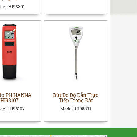
del:
HI98301
đo PH HANNA
Bút Đo Độ Dẫn Trực
HI98107
Tiếp Trong Đất
del:
HI98107
Model:
HI98331