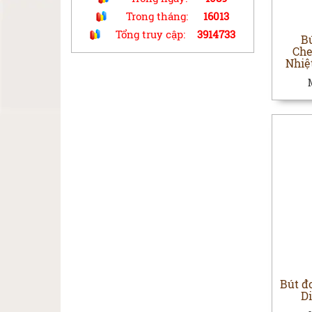
Trong tháng:
16013
Tổng truy cập:
3914733
B
Che
Nhiệ
Bút đ
D