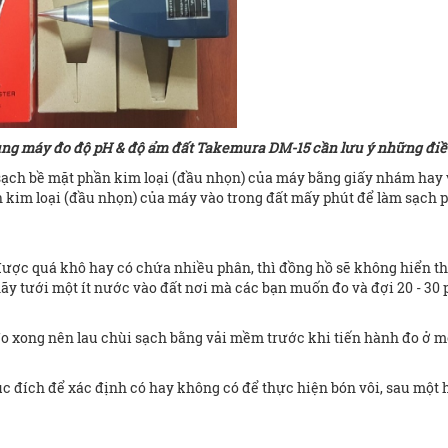
ụng máy đo độ pH & độ ẩm đất Takemura DM-15 cần lưu ý những điề
ạch bề mặt phần kim loại (đầu nhọn) của máy bằng giấy nhám hay v
kim loại (đầu nhọn) của máy vào trong đất mấy phút để làm sạch 
ược quá khô hay có chứa nhiều phân, thì đồng hồ sẽ không hiển thị 
ãy tưới một ít nước vào đất nơi mà các bạn muốn đo và đợi 20 - 30 
o xong nên lau chùi sạch bằng vải mềm trước khi tiến hành đo ở m
đích để xác định có hay không có để thực hiện bón vôi, sau một hay