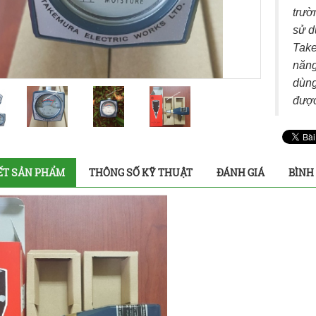
trườ
sử d
Take
năng
dùng
được
IẾT SẢN PHẨM
THÔNG SỐ KỸ THUẬT
ĐÁNH GIÁ
BÌNH