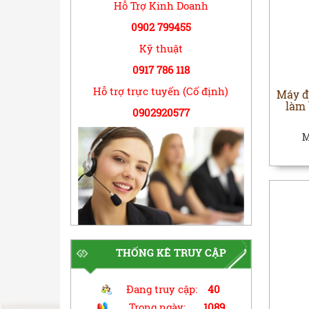
Hỗ Trợ Kinh Doanh
0902 799455
Kỹ thuật
0917 786 118
Hỗ trợ trực tuyến (Cố định)
Máy đ
làm
0902920577
M
THỐNG KÊ TRUY CẬP
Đang truy cập:
40
Trong ngày:
1089