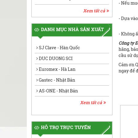
- Nếu muố
Xem tất cả
- Dựa vào
DANH MỤC NHÀ SẢN XUẤT
- Không ấ
Công ty 
SJ Clave - Hàn Quốc
hãng, bả
cầu sử d
DUC DUONG SCI
Cảm ơn Qu
Euromex - Hà Lan
ngay để đ
Gastec - Nhật Bản
AS-ONE - Nhật Bản
Xem tất cả
HỖ TRỢ TRỰC TUYẾN