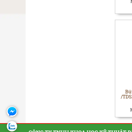
Bú
/TDS