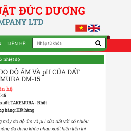
N
LIÊN HỆ
/ nhiệt độ
ĐO ĐỘ ẨM VÀ pH CỦA ĐẤT
MURA DM-15
ên hệ
-15
 xuất: TAKEMURA - Nhật
ng hàng:
Hết hàng
 máy đo độ ẩm và pH của đất với có nhiều
 năng đa dạng khác nhau xuất hiện trên thị