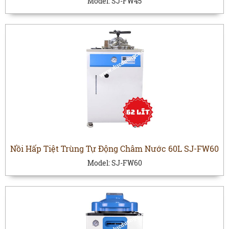
Model:
SJ-FW45
Nồi Hấp Tiệt Trùng Tự Động Châm Nước 60L SJ-FW60
Model:
SJ-FW60