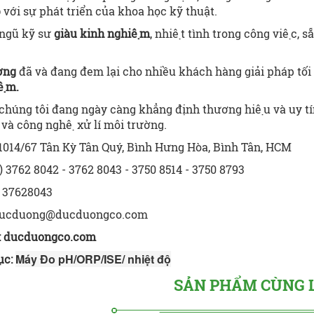
p
với sự phát triển của khoa học kỹ thuật.
 ngũ kỹ sư
giàu kinh nghiệm
, nhiệt tình trong công việc,
àng.
ơng
đã và đang đem lại cho nhiều khách hàng giải pháp tối
ệm.
 chúng tôi đang ngày càng
khẳng định thương hiệu và uy tín t
và công nghệ xử lí môi trường.
1014/67 Tân Kỳ Tân Quý, Bình Hưng Hòa, Bình Tân, HCM
) 3762 8042 - 3762 8043 - 3750 8514 - 3750 8793
 37628043
ucduong@ducduongco.com
:
ducduongco.com
Máy Đo pH/ORP/ISE/ nhiệt độ
ục:
SẢN PHẨM CÙNG 