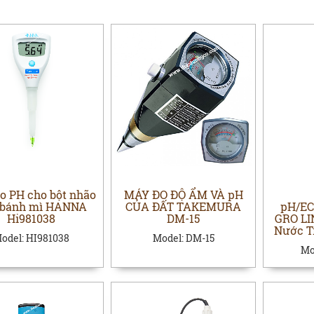
o PH cho bột nhão
MÁY ĐO ĐỘ ẨM VÀ pH
 bánh mì HANNA
CỦA ĐẤT TAKEMURA
pH/EC
Hi981038
DM-15
GRO LI
Nước T
odel:
HI981038
Model:
DM-15
Mo