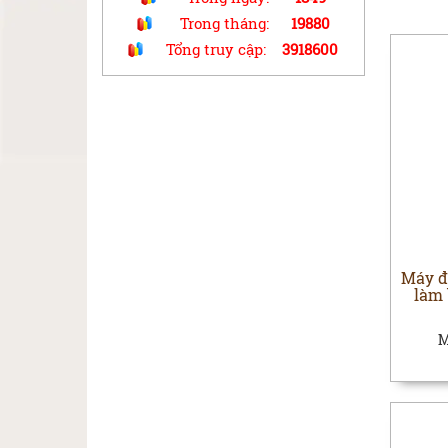
Trong tháng:
19880
Tổng truy cập:
3918600
Máy đ
làm
M