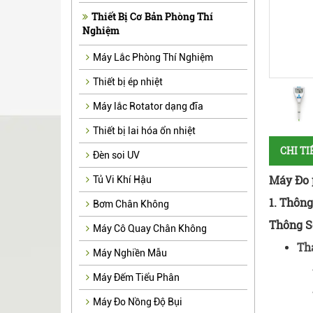
Thiết Bị Cơ Bản Phòng Thí
Nghiệm
Máy Lắc Phòng Thí Nghiệm
Thiết bị ép nhiệt
Máy lắc Rotator dạng đĩa
Thiết bị lai hóa ổn nhiệt
CHI T
Đèn soi UV
Máy Đo 
Tủ Vi Khí Hậu
1. Thôn
Bơm Chân Không
Thông S
Máy Cô Quay Chân Không
Th
Máy Nghiền Mẫu
Máy Đếm Tiểu Phân
Máy Đo Nồng Độ Bụi