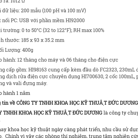
 ra: 1012 Ω
 dữ liệu: 200 mẫu (100 pH và 100 mV)
t nối PC: USB với phần mềm HI92000
 trường: 0 to 50°C (32 to 122°F); RH max 100%
h thước: 185 x 93 x 35.2 mm
ối Lượng: 400g
o hành: 12 tháng cho máy và 06 tháng cho điện cực
ng cấp gồm: HI98163 cung cấp kèm đầu dò FC2323, 230mL dun
ng dịch rửa điện cực chuyên dụng HI700630, 2 cốc 100mL, 
ng và vali đựng máy.
o hành 1 năm
g tin về CÔNG TY TNHH KHOA HỌC KỸ THUẬT ĐỨC DƯƠNG
Y TNHH KHOA HỌC KỸ THUẬT
ĐỨC DƯƠNG
là công ty chuyê
.
y khoa học kỹ thuật ngày càng phát triển, nhu cầu sử dụn
o. Chính vì vậy các phòng thí nghiệm, trung tâm nghiên c