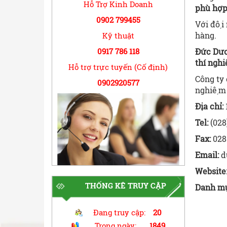
Hỗ Trợ Kinh Doanh
phù hợ
0902 799455
Với đội
h
Kỹ thuật
Đức Dư
0917 786 118
thí nghi
Hỗ trợ trực tuyến (Cố định)
Công ty
0902920577
nghiệm 
Địa chỉ:
Tel:
(028
Fax:
028
Email:
d
Website
THỐNG KÊ TRUY CẬP
Danh m
Đang truy cập:
20
Trong ngày:
1849