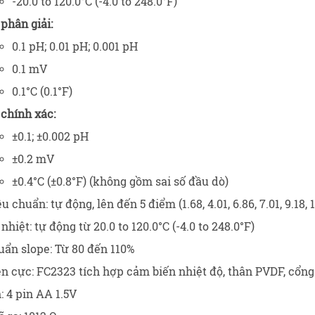
-20.0 to 120.0°C (-4.0 to 248.0°F)
phân giải:
0.1 pH; 0.01 pH; 0.001 pH
0.1 mV
0.1°C (0.1°F)
 chính xác:
±0.1; ±0.002 pH
±0.2 mV
±0.4°C (±0.8°F) (không gồm sai số đầu dò)
u chuẩn: tự động, lên đến 5 điểm (1.68, 4.01, 6.86, 7.01, 9.18, 1
nhiệt: tự động từ 20.0 to 120.0°C (-4.0 to 248.0°F)
uẩn slope: Từ 80 đến 110%
n cực: FC2323 tích hợp cảm biến nhiệt độ, thân PVDF, cổng
: 4 pin AA 1.5V