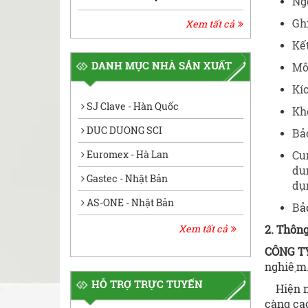
Ngõ
Ghi
Xem tất cả
Kế
DANH MỤC NHÀ SẢN XUẤT
Môi
Kíc
SJ Clave - Hàn Quốc
Kh
DUC DUONG SCI
Bả
Cu
Euromex - Hà Lan
du
Gastec - Nhật Bản
dụ
AS-ONE - Nhật Bản
B
ả
2. Thôn
Xem tất cả
CÔNG T
nghiệm
HỖ TRỢ TRỰC TUYẾN
Hiện na
càng ca