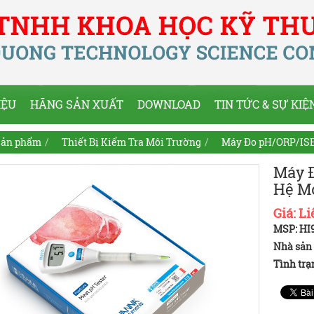
IỆU
HÃNG SẢN XUẤT
DOWNLOAD
TIN TỨC & SỰ KIỆ
ản phẩm
Thiết Bị Kiểm Tra Môi Trường
Máy Đo pH/ORP/ISE
Máy Đ
Hệ M
Giá:
Li
MSP: HI
Nhà sản 
Tình trạ