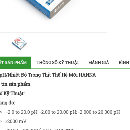
IẾT SẢN PHẨM
THÔNG SỐ KỸ THUẬT
ĐÁNH GIÁ
BÌNH
pH/Nhiệt Độ Trong Thịt Thế Hệ Mới HANNA
g tin sản phẩm
ố Kỹ Thuật:
ang đo:
-2.0 to 20.0 pH; -2.00 to 20.00 pH; -2.000 to 20.000 pH
±2000 mV