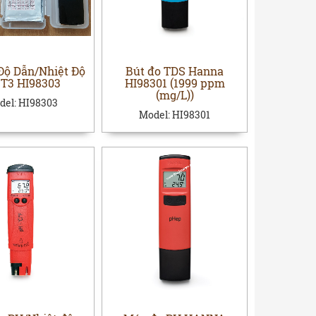
Độ Dẫn/Nhiệt Độ
Bút đo TDS Hanna
ST3 HI98303
HI98301 (1999 ppm
(mg/L))
del:
HI98303
Model:
HI98301