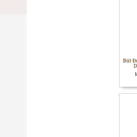
Bút Đ
D