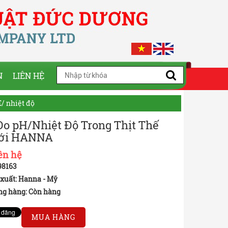
N
LIÊN HỆ
/ nhiệt độ
o pH/Nhiệt Độ Trong Thịt Thế
ới HANNA
ên hệ
98163
xuất: Hanna - Mỹ
ng hàng:
Còn hàng
MUA HÀNG