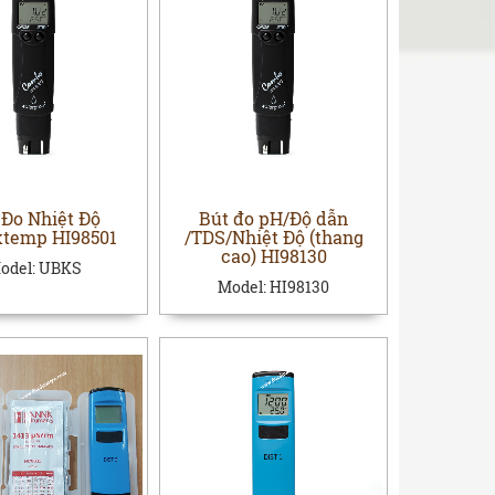
 Đo Nhiệt Độ
Bút đo pH/Độ dẫn
temp HI98501
/TDS/Nhiệt Độ (thang
cao) HI98130
odel:
UBKS
Model:
HI98130