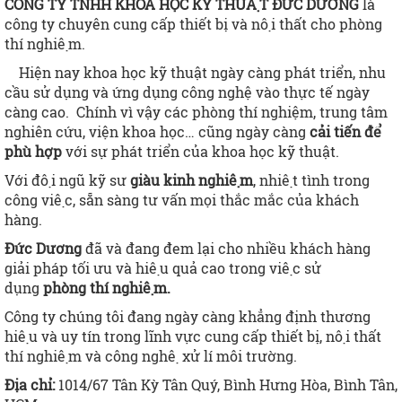
CÔNG TY TNHH KHOA HỌC KỸ THUẬT
ĐỨC DƯƠNG
là
công ty chuyên cung cấp thiết bị và nội thất cho phòng
thí nghiệm.
Hiện nay khoa học kỹ thuật ngày càng phát triển, nhu
cầu sử dụng và ứng dụng công nghệ vào thực tế ngày
càng cao. Chính vì vậy các phòng thí nghiệm, trung tâm
nghiên cứu, viện khoa học… cũng ngày càng
cải tiến để
phù hợp
với sự phát triển của khoa học kỹ thuật.
Với đội ngũ kỹ sư
giàu kinh nghiệm
, nhiệt tình trong
công việc, sẵn sàng tư vấn mọi thắc mắc của khách
hàng.
Đức Dương
đã và đang đem lại cho nhiều khách hàng
giải pháp tối ưu và hiệu quả cao trong việc sử
dụng
phòng thí nghiệm.
Công ty chúng tôi đang ngày càng
khẳng định thương
hiệu và uy tín trong lĩnh vực cung cấp thiết bị, nội thất
thí nghiệm và công nghệ xử lí môi trường.
Địa chỉ:
1014/67 Tân Kỳ Tân Quý, Bình Hưng Hòa, Bình Tân,