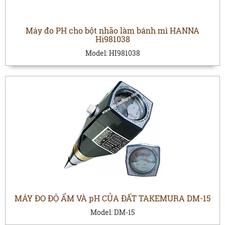
Máy đo PH cho bột nhão làm bánh mì HANNA
Hi981038
Model:
HI981038
MÁY ĐO ĐỘ ẨM VÀ pH CỦA ĐẤT TAKEMURA DM-15
Model:
DM-15