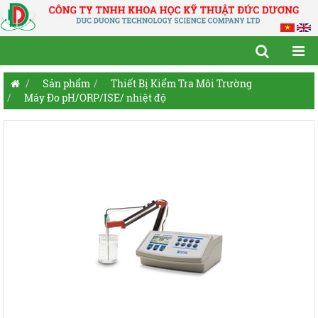
Sản phẩm
Thiết Bị Kiểm Tra Môi Trường
Máy Đo pH/ORP/ISE/ nhiệt độ