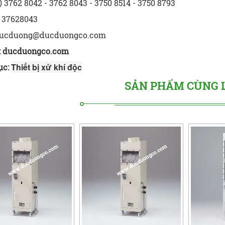
) 3762 8042 - 3762 8043 - 3750 8514 - 3750 8793
 37628043
ucduong@ducduongco.com
:
ducduongco.com
Thiết bị xử khí độc
ục:
SẢN PHẨM CÙNG 