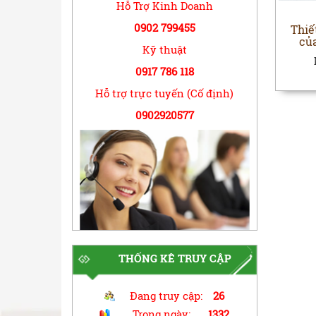
Hỗ Trợ Kinh Doanh
0902 799455
Thiế
củ
Kỹ thuật
0917 786 118
Hỗ trợ trực tuyến (Cố định)
0902920577
THỐNG KÊ TRUY CẬP
Đang truy cập:
26
Trong ngày:
1332