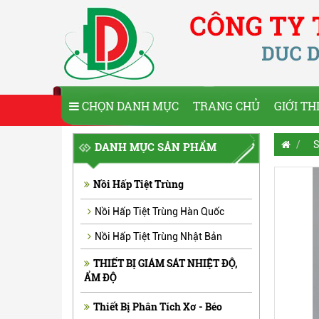
CHỌN DANH MỤC
TRANG CHỦ
GIỚI TH
S
DANH MỤC SẢN PHẨM
Nồi Hấp Tiệt Trùng
Nồi Hấp Tiệt Trùng Hàn Quốc
Nồi Hấp Tiệt Trùng Nhật Bản
THIẾT BỊ GIÁM SÁT NHIỆT ĐỘ,
ẨM ĐỘ
Thiết Bị Phân Tích Xơ - Béo