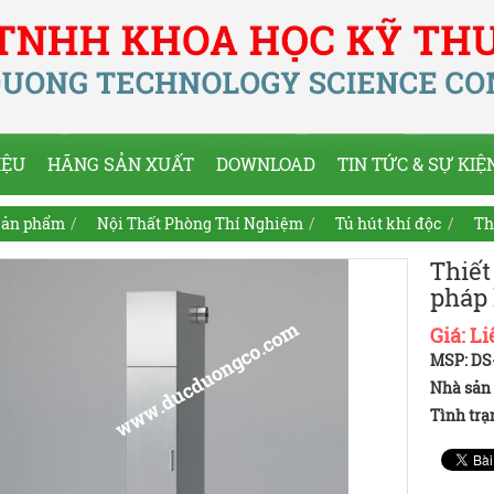
IỆU
HÃNG SẢN XUẤT
DOWNLOAD
TIN TỨC & SỰ KIỆ
ản phẩm
Nội Thất Phòng Thí Nghiệm
Tủ hút khí độc
Th
Thiết
pháp
Giá:
Li
MSP: DS
Nhà sản 
Tình trạ