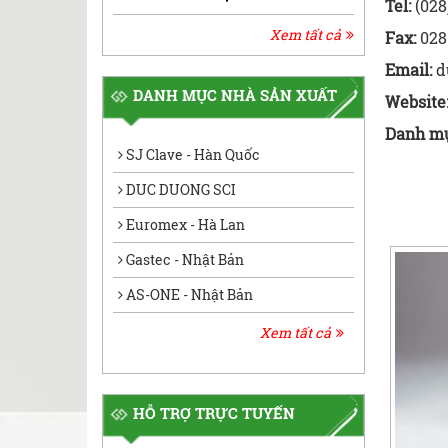
Tel:
(028
Xem tất cả
Fax:
028
Email:
d
DANH MỤC NHÀ SẢN XUẤT
Website
Danh m
SJ Clave - Hàn Quốc
DUC DUONG SCI
Euromex - Hà Lan
Gastec - Nhật Bản
AS-ONE - Nhật Bản
Xem tất cả
HỖ TRỢ TRỰC TUYẾN