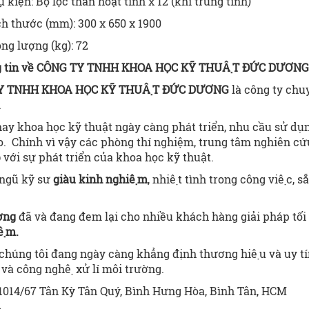
 kiện: Bộ lọc than hoạt tính x 12 (khí trung tính)
h thước (mm): 300 x 650 x 1900
ng lượng (kg): 72
g tin về CÔNG TY TNHH KHOA HỌC KỸ THUẬT ĐỨC DƯƠNG
Y TNHH KHOA HỌC KỸ THUẬT
ĐỨC DƯƠNG
là công ty chuyê
.
y khoa học kỹ thuật ngày càng phát triển, nhu cầu sử dụn
o. Chính vì vậy các phòng thí nghiệm, trung tâm nghiên c
p
với sự phát triển của khoa học kỹ thuật.
 ngũ kỹ sư
giàu kinh nghiệm
, nhiệt tình trong công việc,
àng.
ơng
đã và đang đem lại cho nhiều khách hàng giải pháp tối
ệm.
 chúng tôi đang ngày càng
khẳng định thương hiệu và uy tín t
và công nghệ xử lí môi trường.
1014/67 Tân Kỳ Tân Quý, Bình Hưng Hòa, Bình Tân, HCM