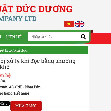
N
LIÊN HỆ
iết bị xử khí độc
 bị xử lý khí độc bằng phương
 khô
ên hệ
-9A
xuất: AS-ONE - Nhật Bản
ng hàng:
Hết hàng
MUA HÀNG