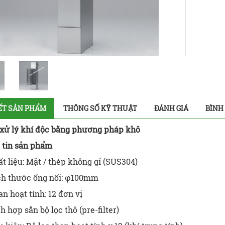
IẾT SẢN PHẨM
THÔNG SỐ KỸ THUẬT
ĐÁNH GIÁ
BÌNH
ị xử lý khí độc bằng phương pháp khô
g tin sản phẩm
t liệu: Mặt / thép không gỉ (SUS304)
ch thước ống nối: φ100mm
n hoạt tính: 12 đơn vị
h hợp sẵn bộ lọc thô (pre-filter)