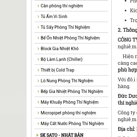
Phụ
Cân phòng thí nghiệm
Kíc
Tủ Ấm Vi Sinh
Trọ
Tủ Sấy Phòng Thí Nghiệm
2. Thôn
Bể Ổn Nhiệt Phòng Thí Nghiệm
CÔNG T
nghiệm
Block Gia Nhiệt Khô
Hiện na
Bộ Làm Lạnh (Chiller)
càng ca
phù hợ
Thiết bị Cold Trap
Với đội
Lò Nung Phòng Thí Nghiệm
h
Bếp Gia Nhiệt Phòng Thí Nghiệm
Đức Dư
thí nghi
Máy Khuấy Phòng Thí Nghiệm
Công ty
Micropipet phòng thí nghiệm
nghiệm 
Máy Cất Nước Phòng Thí Nghiệm
Địa chỉ:
SK SATO - NHẬT BẢN