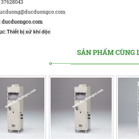
 37628043
ucduong@ducduongco.com
:
ducduongco.com
Thiết bị xử khí độc
ục:
SẢN PHẨM CÙNG 