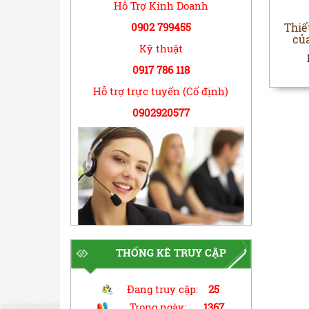
Hỗ Trợ Kinh Doanh
Thiế
0902 799455
củ
Kỹ thuật
0917 786 118
Hỗ trợ trực tuyến (Cố định)
0902920577
THỐNG KÊ TRUY CẬP
Đang truy cập:
25
Trong ngày:
1367