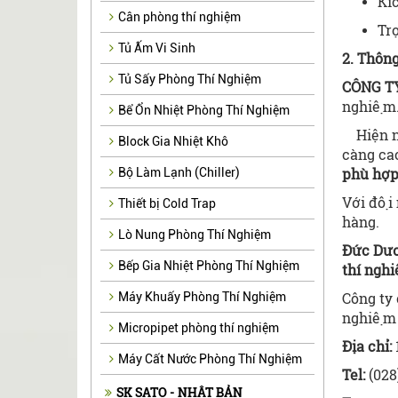
Kíc
Cân phòng thí nghiệm
Trọ
Tủ Ấm Vi Sinh
2. Thôn
Tủ Sấy Phòng Thí Nghiệm
CÔNG T
nghiệm
Bể Ổn Nhiệt Phòng Thí Nghiệm
Hiện na
Block Gia Nhiệt Khô
càng ca
phù hợ
Bộ Làm Lạnh (Chiller)
Với đội
Thiết bị Cold Trap
h
Lò Nung Phòng Thí Nghiệm
Đức Dư
Bếp Gia Nhiệt Phòng Thí Nghiệm
thí nghi
Công ty
Máy Khuấy Phòng Thí Nghiệm
nghiệm 
Micropipet phòng thí nghiệm
Địa chỉ:
Máy Cất Nước Phòng Thí Nghiệm
Tel:
(028
SK SATO - NHẬT BẢN