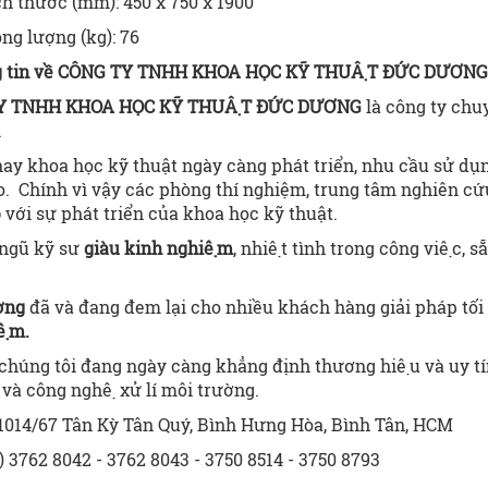
h thước (mm): 450 x 750 x 1900
ng lượng (kg): 76
g tin về CÔNG TY TNHH KHOA HỌC KỸ THUẬT ĐỨC DƯƠNG
Y TNHH KHOA HỌC KỸ THUẬT
ĐỨC DƯƠNG
là công ty chuyê
.
y khoa học kỹ thuật ngày càng phát triển, nhu cầu sử dụn
o. Chính vì vậy các phòng thí nghiệm, trung tâm nghiên c
p
với sự phát triển của khoa học kỹ thuật.
 ngũ kỹ sư
giàu kinh nghiệm
, nhiệt tình trong công việc,
àng.
ơng
đã và đang đem lại cho nhiều khách hàng giải pháp tối
ệm.
 chúng tôi đang ngày càng
khẳng định thương hiệu và uy tín t
và công nghệ xử lí môi trường.
1014/67 Tân Kỳ Tân Quý, Bình Hưng Hòa, Bình Tân, HCM
) 3762 8042 - 3762 8043 - 3750 8514 - 3750 8793