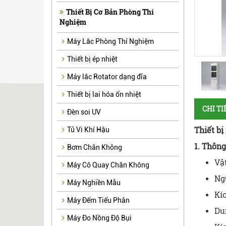
Thiết Bị Cơ Bản Phòng Thí
Nghiệm
Máy Lắc Phòng Thí Nghiệm
Thiết bị ép nhiệt
Máy lắc Rotator dạng đĩa
Thiết bị lai hóa ổn nhiệt
CHI T
Đèn soi UV
Thiết b
Tủ Vi Khí Hậu
1. Thôn
Bơm Chân Không
Vật
Máy Cô Quay Chân Không
Ng
Máy Nghiền Mẫu
Kí
Máy Đếm Tiểu Phân
Dun
Máy Đo Nồng Độ Bụi