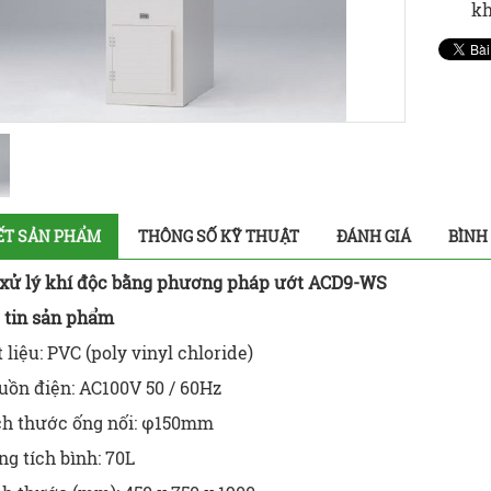
kh
IẾT SẢN PHẨM
THÔNG SỐ KỸ THUẬT
ĐÁNH GIÁ
BÌNH
ị xử lý khí độc bằng phương pháp ướt ACD9-WS
g tin sản phẩm
 liệu: PVC (poly vinyl chloride)
uồn điện: AC100V 50 / 60Hz
ch thước ống nối: φ150mm
g tích bình: 70L