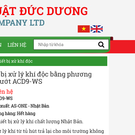
N
LIÊN HỆ
iết bị xử khí độc
 bị xử lý khí độc bằng phương
 ướt ACD9-WS
ên hệ
CD9-WS
xuất: AS-ONE - Nhật Bản
ng hàng:
Hết hàng
iết bị xử lý khí chất lượng Nhật Bản.
 lý khí từ tủ hút trả lại cho môi trường không