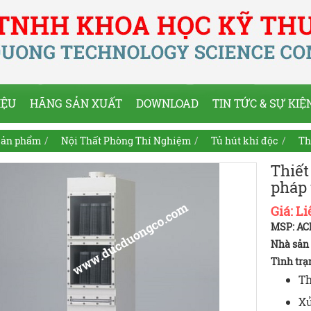
IỆU
HÃNG SẢN XUẤT
DOWNLOAD
TIN TỨC & SỰ KIỆ
ản phẩm
Nội Thất Phòng Thí Nghiệm
Tủ hút khí độc
Th
Thiết
pháp
Giá:
Li
MSP: A
Nhà sản 
Tình trạ
Th
Xử