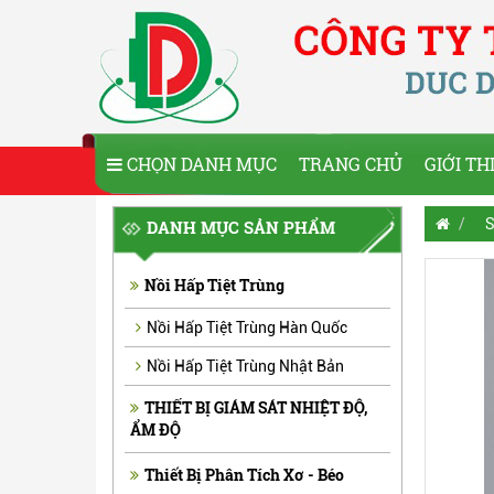
CHỌN DANH MỤC
TRANG CHỦ
GIỚI TH
S
DANH MỤC SẢN PHẨM
Nồi Hấp Tiệt Trùng
Nồi Hấp Tiệt Trùng Hàn Quốc
Nồi Hấp Tiệt Trùng Nhật Bản
THIẾT BỊ GIÁM SÁT NHIỆT ĐỘ,
ẨM ĐỘ
Thiết Bị Phân Tích Xơ - Béo