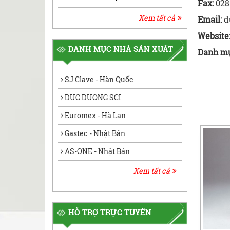
Fax:
028
Xem tất cả
Email:
d
Website
DANH MỤC NHÀ SẢN XUẤT
Danh m
SJ Clave - Hàn Quốc
DUC DUONG SCI
Euromex - Hà Lan
Gastec - Nhật Bản
AS-ONE - Nhật Bản
Xem tất cả
HỖ TRỢ TRỰC TUYẾN